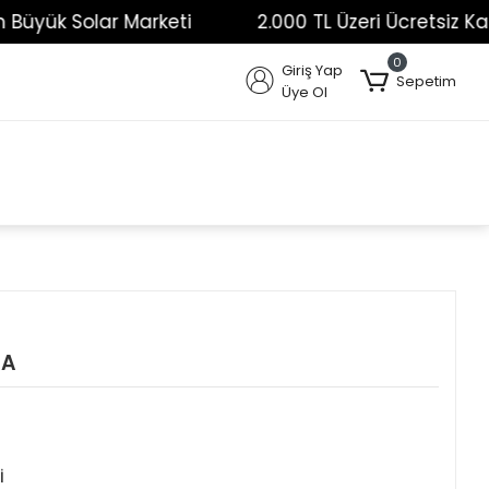
yük Solar Marketi
2.000 TL Üzeri Ücretsiz Kargo 
0
Giriş Yap
Sepetim
Üye Ol
2A
İ