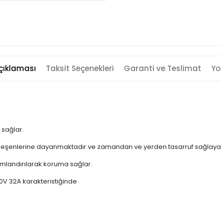
çıklaması
Taksit Seçenekleri
Garanti ve Teslimat
Yo
 sağlar.
 bileşenlerine dayanmaktadır ve zamandan ve yerden tasarruf sağlayan
onumlandırılarak koruma sağlar.
0V 32A karakteristiğinde