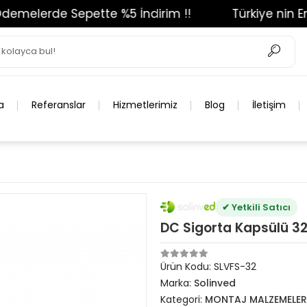
melerde Sepette %5 İndirim !!
Türkiye nin En Bü
a
Referanslar
Hizmetlerimiz
Blog
İletişim
✔ Yetkili Satıcı
DC Sigorta Kapsülü 3
Ürün Kodu:
SLVFS-32
Marka:
Solinved
Kategori:
MONTAJ MALZEMELER