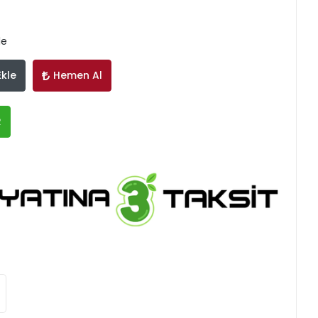
le
Ekle
Hemen Al
R