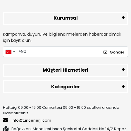
mobil uygulama desteğiyle uzaktan izleme ve kontrol imkânı da
sunar. Bu da kullanıcıya gerçek zamanlı verilerle sistemini daha
etkin yönetme avantajı sağlar.
Kurumsal
Web sitemizde yer alan şarj kontrol cihazları; farklı voltaj
değerleri, akım kapasiteleri ve gelişmiş koruma özellikleriyle her
Kampanya, duyuru ve bilgilendirmelerden haberdar olmak
türlü güneş enerji sistemine uyum sağlayacak şekilde seçilmiştir.
için kayıt olun.
Bataryalarınızı korumak, sistem verimliliğini artırmak ve güneş
enerjisinden maksimum fayda sağlamak istiyorsanız,
Gönder
kategorimizdeki ürünleri inceleyerek ihtiyacınıza en uygun şarj
kontrol cihazını kolayca bulabilirsiniz.
Müşteri Hizmetleri
Kategoriler
Haftaiçi 09:00 - 19:00 Cumartesi 09:00 - 19:00 saatleri arasında
ulaşabilirsiniz.
info@tuncenerji.com
Boğazkent Mahallesi İhsan Şenkartal Caddesi No:14/2 Kepez