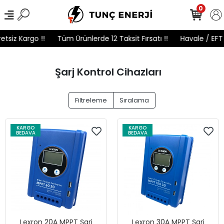
0
tsiz Kargo !!
Tüm Ürünlerde 12 Taksit Fırsatı !!
Havale / EFT 
Şarj Kontrol Cihazları
Filtreleme
Sıralama
KARGO
KARGO
BEDAVA
BEDAVA
Lexron 20A MPPT Şarj
Lexron 30A MPPT Şarj