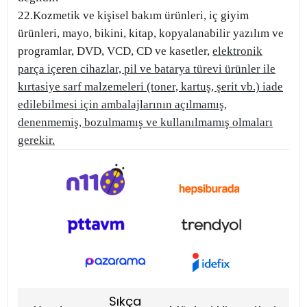
22.Kozmetik ve kişisel bakım ürünleri, iç giyim
ürünleri, mayo, bikini, kitap, kopyalanabilir yazılım ve
programlar, DVD, VCD, CD ve kasetler,
elektronik
parça içeren cihazlar, pil ve batarya türevi ürünler ile
kırtasiye sarf malzemeleri (toner, kartuş, şerit vb.) iade
edilebilmesi için ambalajlarının açılmamış,
denenmemiş, bozulmamış ve kullanılmamış olmaları
gerekir.
Sıkça