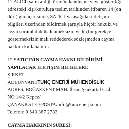
11.ALICI; satın aldığı ürünün kendisine veya gösterdiği
adresteki kişi/kuruluşa teslim tarihinden itibaren 14 (on
dört) gün içerisinde, SATICI’ya aşağıdaki iletişim
bilgileri üzerinden bildirmek şartıyla hiçbir hukuki ve
cezai sorumluluk üstlenmeksizin ve hiçbir gerekçe
göstermeksizin malı reddederek sözleşmeden cayma
hakkını kullanabilir.
12.
SATICININ CAYMA HAKKI BİLDİRİMİ
YAPILACAK İLETİŞİM BİLGİLERİ:
ŞİRKET
TUNÇ ENERJİ MÜHENDİSLİK
ADI/UNVANI:
ADRES: BOĞAZKENT MAH. İhsan Şenkartal Cad.
NO:14/2 Kepez/
ÇANAKKALE
EPOSTA:
info@tuncenerji.com
Telefon: 0 543 387 2783
CAYMA HAKKININ SÜRESİ: