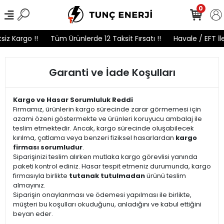
0
z Kargo !!
Tüm Ürünlerde 12 Taksit Fırsatı !!
Havale / EFT İle
Garanti ve İade Koşulları
Kargo ve Hasar Sorumluluk Reddi
Firmamız, ürünlerin kargo sürecinde zarar görmemesi için
azami özeni göstermekte ve ürünleri koruyucu ambalaj ile
teslim etmektedir. Ancak, kargo sürecinde oluşabilecek
kırılma, çatlama veya benzeri fiziksel hasarlardan
kargo
firması sorumludur
.
Siparişinizi teslim alırken mutlaka kargo görevlisi yanında
paketi kontrol ediniz. Hasar tespit etmeniz durumunda, kargo
firmasıyla birlikte
tutanak tutulmadan
ürünü teslim
almayınız.
Siparişin onaylanması ve ödemesi yapılması ile birlikte,
müşteri bu koşulları okuduğunu, anladığını ve kabul ettiğini
beyan eder.