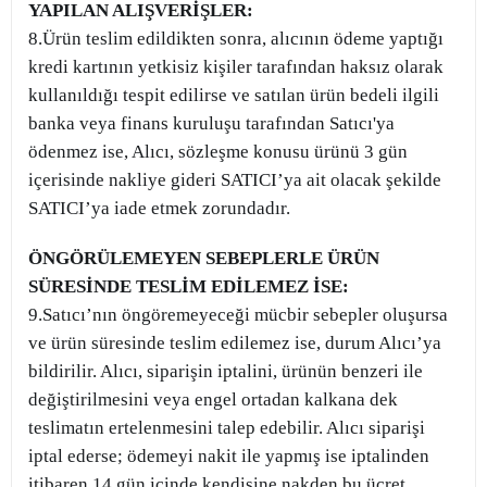
YAPILAN ALIŞVERİŞLER:
8.Ürün teslim edildikten sonra, alıcının ödeme yaptığı
kredi kartının yetkisiz kişiler tarafından haksız olarak
kullanıldığı tespit edilirse ve satılan ürün bedeli ilgili
banka veya finans kuruluşu tarafından Satıcı'ya
ödenmez ise, Alıcı, sözleşme konusu ürünü 3 gün
içerisinde nakliye gideri SATICI’ya ait olacak şekilde
SATICI’ya iade etmek zorundadır.
ÖNGÖRÜLEMEYEN SEBEPLERLE ÜRÜN
SÜRESİNDE TESLİM EDİLEMEZ İSE:
9.Satıcı’nın öngöremeyeceği mücbir sebepler oluşursa
ve ürün süresinde teslim edilemez ise, durum Alıcı’ya
bildirilir. Alıcı, siparişin iptalini, ürünün benzeri ile
değiştirilmesini veya engel ortadan kalkana dek
teslimatın ertelenmesini talep edebilir. Alıcı siparişi
iptal ederse; ödemeyi nakit ile yapmış ise iptalinden
itibaren 14 gün içinde kendisine nakden bu ücret