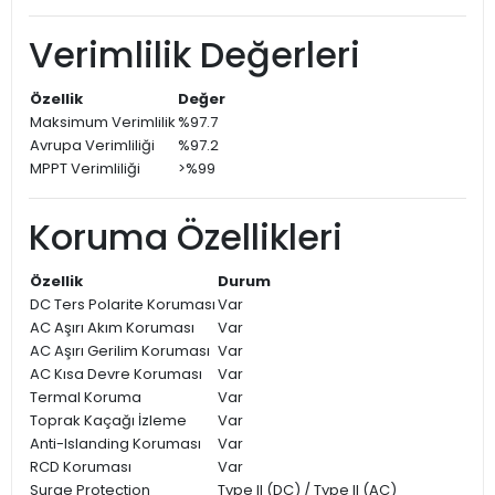
Verimlilik Değerleri
Özellik
Değer
Maksimum Verimlilik
%97.7
Avrupa Verimliliği
%97.2
MPPT Verimliliği
>%99
Koruma Özellikleri
Özellik
Durum
DC Ters Polarite Koruması
Var
AC Aşırı Akım Koruması
Var
AC Aşırı Gerilim Koruması
Var
AC Kısa Devre Koruması
Var
Termal Koruma
Var
Toprak Kaçağı İzleme
Var
Anti-Islanding Koruması
Var
RCD Koruması
Var
Surge Protection
Type II (DC) / Type II (AC)