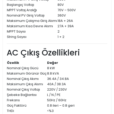
Başlangıç Voltajı
80V
MPPT Voltaj Aralığı
70V – 500V
Nominal PV Giriş Voltajı
360V
Maksimum Çalışma Giriş Akımı
18A + 26A
Maksimum Kısa Devre Akımı
27A + 39A
MPPT Sayısı
2
String Sayısı
1 + 2
AC Çıkış Özellikleri
Özellik
Değer
Nominal Çıkış Gücü
8 kW
Maksimum Görünür Güç
8.8 kVA
Nominal Çıkış Akımı
36.4A / 34.8A
Maksimum Çıkış Akımı
40A / 38.3A
Nominal Çıkış Voltajı
220V / 230V
Şebeke Bağlantısı
L / N / PE
Frekans
50Hz / 60Hz
Güç Faktörü
0.8 ileri – 0.8 geri
THDi
<%3