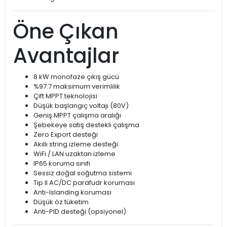
Öne Çıkan
Avantajlar
8 kW monofaze çıkış gücü
%97.7 maksimum verimlilik
Çift MPPT teknolojisi
Düşük başlangıç voltajı (80V)
Geniş MPPT çalışma aralığı
Şebekeye satış destekli çalışma
Zero Export desteği
Akıllı string izleme desteği
WiFi / LAN uzaktan izleme
IP65 koruma sınıfı
Sessiz doğal soğutma sistemi
Tip II AC/DC parafudr koruması
Anti-Islanding koruması
Düşük öz tüketim
Anti-PID desteği (opsiyonel)