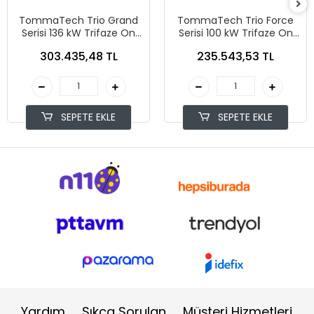
TommaTech Trio Grand
TommaTech Trio Force
Serisi 136 kW Trifaze On
Serisi 100 kW Trifaze On
Grid İnverter
Grid İnverter
303.435,48 TL
235.543,53 TL
SEPETE EKLE
SEPETE EKLE
Yardım
Sıkça Sorulan
Müşteri Hizmetleri