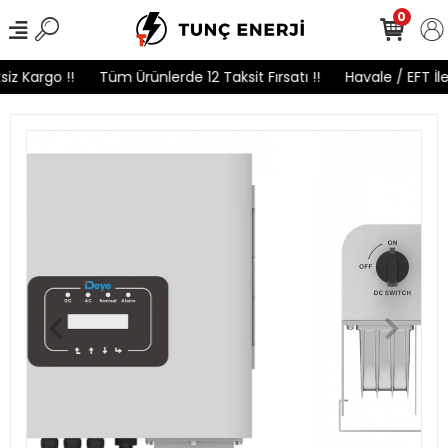
0
z Kargo !!
Tüm Ürünlerde 12 Taksit Fırsatı !!
Havale / EFT İle