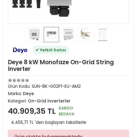
✔ Yetkili Satıcı
Deye 8 kW Monofaze On-Grid String
İnverter
Ürün Kodu:
SUN-8K-G02P1-EU-AM2
Marka:
Deye
Kategori:
On-Grid İnverterler
KARGO
40.909,35 TL
BEDAVA
4.455,71 TL 'den başlayan taksitlerle
Ürün stokta bulunmamaktadır.