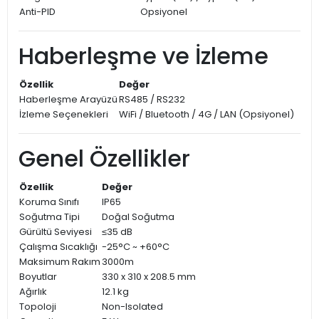
Anti-PID
Opsiyonel
Haberleşme ve İzleme
Özellik
Değer
Haberleşme Arayüzü
RS485 / RS232
İzleme Seçenekleri
WiFi / Bluetooth / 4G / LAN (Opsiyonel)
Genel Özellikler
Özellik
Değer
Koruma Sınıfı
IP65
Soğutma Tipi
Doğal Soğutma
Gürültü Seviyesi
≤35 dB
Çalışma Sıcaklığı
-25°C ~ +60°C
Maksimum Rakım
3000m
Boyutlar
330 x 310 x 208.5 mm
Ağırlık
12.1 kg
Topoloji
Non-Isolated