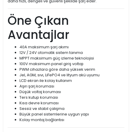
daha hızlı, dengeli ve güvenli şekilde şarj eder.
Öne Çıkan
Avantajlar
40A maksimum şarj akımı
12V / 24V otomatik sistem tanıma
MPPT maksimum güç izleme teknolojisi
100V maksimum panel giriş voltajı
PWM cihazlara göre daha yüksek verim
Jel, AGM, sıvı, LiFePO4 ve lityum akü uyumu
LCD ekran ile kolay kullanım
Aşırı şarj koruması
Düşük voltaj koruması
Ters kutup koruması
Kısa devre koruması
Sessiz ve stabil çalışma
Büyük panel sistemlerine uygun yapı
Kolay montaj bağlantısı