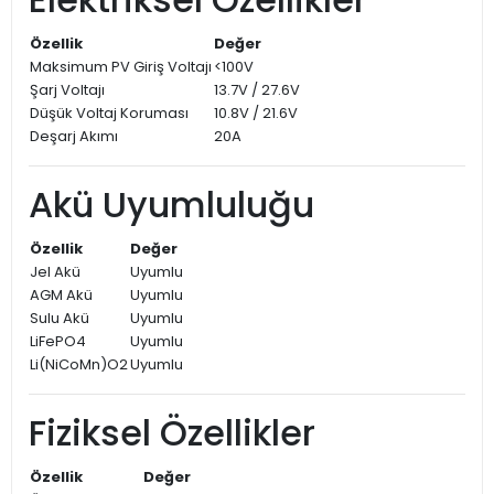
Özellik
Değer
Maksimum PV Giriş Voltajı
<100V
Şarj Voltajı
13.7V / 27.6V
Düşük Voltaj Koruması
10.8V / 21.6V
Deşarj Akımı
20A
Akü Uyumluluğu
Özellik
Değer
Jel Akü
Uyumlu
AGM Akü
Uyumlu
Sulu Akü
Uyumlu
LiFePO4
Uyumlu
Li(NiCoMn)O2
Uyumlu
Fiziksel Özellikler
Özellik
Değer