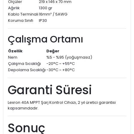
Ölçüler
219 x 146 x 70 mm
Ağırlık
1300 gr
Kablo Terminali
16mm² / 5AWG
Koruma Sınıfı
IP30
Çalışma Ortamı
Özellik
Değer
Nem
%5 - %95 (yoğuşmasız)
Çalışma Sıcaklığı
-20°C ~ +55°C
Depolama Sıcaklığı
-30°C ~ +80°C
Garanti Süresi
Lexron 40A MPPT Şarj Kontrol Cihazı, 2 yıl üretici garantisi
kapsamındadır.
Sonuç