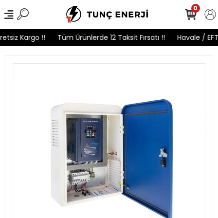
0
etsiz Kargo !!
Tüm Ürünlerde 12 Taksit Fırsatı !!
Havale / EFT