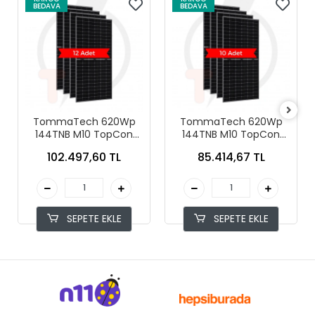
BEDAVA
BEDAVA
TommaTech 620Wp
TommaTech 620Wp
144TNB M10 TopCon
144TNB M10 TopCon
Diamond Plus Güneş
Diamond Plus Güneş
102.497,60 TL
85.414,67 TL
Paneli (12 Adet)
Paneli (10 Adet)
SEPETE EKLE
SEPETE EKLE