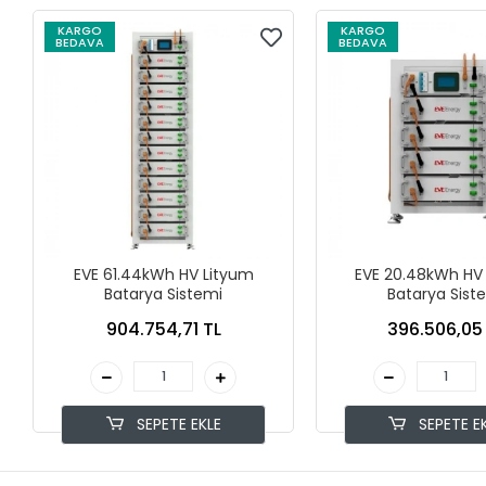
KARGO
KARGO
BEDAVA
BEDAVA
EVE 61.44kWh HV Lityum
EVE 20.48kWh HV
Batarya Sistemi
Batarya Sist
904.754,71 TL
396.506,05
SEPETE EKLE
SEPETE E