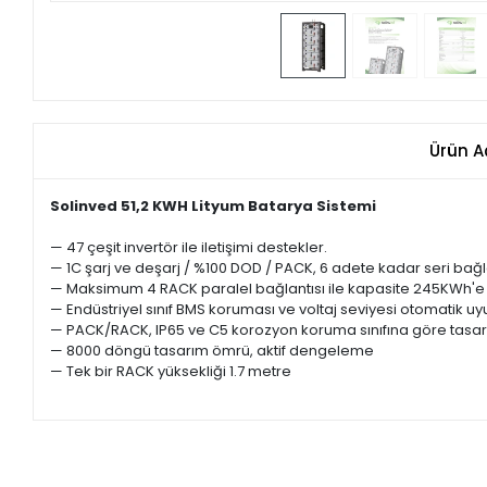
Ürün A
Solinved 51,2 KWH Lityum Batarya Sistemi
— 47 çeşit invertör ile iletişimi destekler.
— 1C şarj ve deşarj / %100 DOD / PACK, 6 adete kadar seri bağl
— Maksimum 4 RACK paralel bağlantısı ile kapasite 245KWh'e kad
— Endüstriyel sınıf BMS koruması ve voltaj seviyesi otomatik 
— PACK/RACK, IP65 ve C5 korozyon koruma sınıfına göre tasarl
— 8000 döngü tasarım ömrü, aktif dengeleme
— Tek bir RACK yüksekliği 1.7 metre