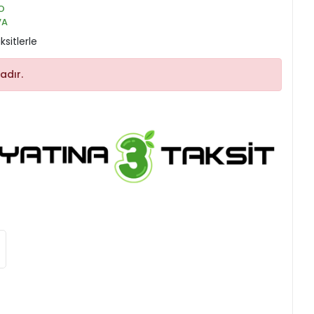
O
VA
sitlerle
adır.