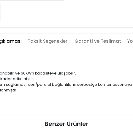
çıklaması
Taksit Seçenekleri
Garanti ve Teslimat
Yo
anabilir ve 60KWh kapasiteye ulaşabilir.
ar arttırılabilir.
uyum sağlaması, seri/paralel bağlantıların serbestçe kombinasyonuna 
anmıştır.
Benzer Ürünler