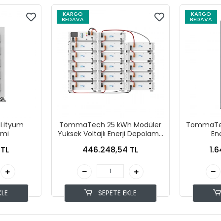
KARGO
KARGO
BEDAVA
BEDAVA
 Lityum
TommaTech 25 kWh Modüler
TommaTec
emi
Yüksek Voltajlı Enerji Depolama
En
Sistemi
 TL
446.248,54 TL
1.
KLE
SEPETE EKLE