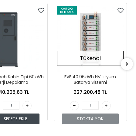
KARGO
BEDAVA
Tükendi
h Kabin Tipi 60kWh
EVE 40.96kWh HV Lityum
erji Depolama
Batarya Sistemi
640.205,63 TL
627.200,48 TL
SEPETE EKLE
STOKTA YOK