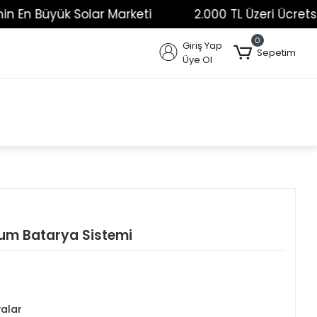
En Büyük Solar Marketi
2.000 TL Üzeri Ücretsiz K
0
Giriş Yap
Sepetim
Üye Ol
yum Batarya Sistemi
yalar