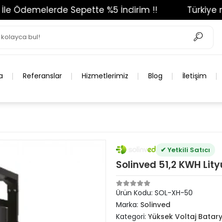
e Ödemelerde Sepette %5 İndirim !!
Türkiye nin 
a
Referanslar
Hizmetlerimiz
Blog
İletişim
✔ Yetkili Satıcı
Solinved 51,2 KWH Lit
Ürün Kodu:
SOL-XH-50
Marka:
Solinved
Kategori:
Yüksek Voltaj Batar