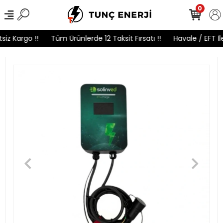
0
iz Kargo !!
Tüm Ürünlerde 12 Taksit Fırsatı !!
Havale / EFT İl