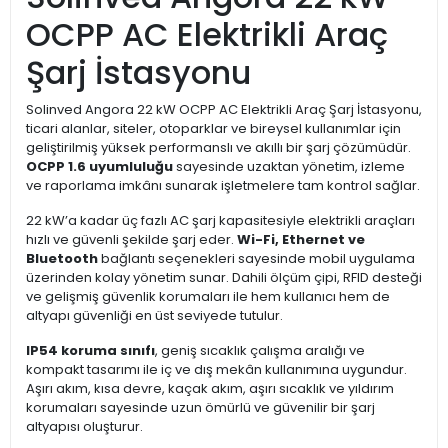
OCPP AC Elektrikli Araç
Şarj İstasyonu
Solinved Angora 22 kW OCPP AC Elektrikli Araç Şarj İstasyonu,
ticari alanlar, siteler, otoparklar ve bireysel kullanımlar için
geliştirilmiş yüksek performanslı ve akıllı bir şarj çözümüdür.
OCPP 1.6 uyumluluğu
sayesinde uzaktan yönetim, izleme
ve raporlama imkânı sunarak işletmelere tam kontrol sağlar.
22 kW’a kadar üç fazlı AC şarj kapasitesiyle elektrikli araçları
hızlı ve güvenli şekilde şarj eder.
Wi-Fi, Ethernet ve
Bluetooth
bağlantı seçenekleri sayesinde mobil uygulama
üzerinden kolay yönetim sunar. Dahili ölçüm çipi, RFID desteği
ve gelişmiş güvenlik korumaları ile hem kullanıcı hem de
altyapı güvenliği en üst seviyede tutulur.
IP54 koruma sınıfı
, geniş sıcaklık çalışma aralığı ve
kompakt tasarımı ile iç ve dış mekân kullanımına uygundur.
Aşırı akım, kısa devre, kaçak akım, aşırı sıcaklık ve yıldırım
korumaları sayesinde uzun ömürlü ve güvenilir bir şarj
altyapısı oluşturur.