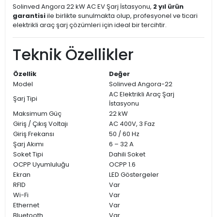
Solinved Angora 22 kW AC EV Şarj İstasyonu,
2 yıl ürün
garantisi
ile birlikte sunulmakta olup, profesyonel ve ticari
elektrikli araç şarj çözümleri için ideal bir tercihtir.
Teknik Özellikler
Özellik
Değer
Model
Solinved Angora-22
AC Elektrikli Araç Şarj
Şarj Tipi
İstasyonu
Maksimum Güç
22 kW
Giriş / Çıkış Voltajı
AC 400V, 3 Faz
Giriş Frekansı
50 / 60 Hz
Şarj Akımı
6 – 32 A
Soket Tipi
Dahili Soket
OCPP Uyumluluğu
OCPP 1.6
Ekran
LED Göstergeler
RFID
Var
Wi-Fi
Var
Ethernet
Var
Bluetooth
Var