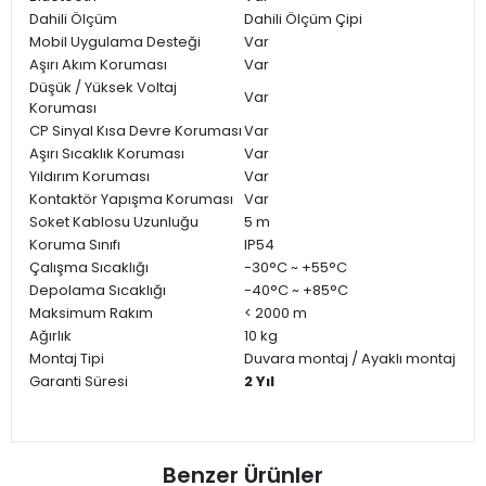
Dahili Ölçüm
Dahili Ölçüm Çipi
Mobil Uygulama Desteği
Var
Aşırı Akım Koruması
Var
Düşük / Yüksek Voltaj
Var
Koruması
CP Sinyal Kısa Devre Koruması
Var
Aşırı Sıcaklık Koruması
Var
Yıldırım Koruması
Var
Kontaktör Yapışma Koruması
Var
Soket Kablosu Uzunluğu
5 m
Koruma Sınıfı
IP54
Çalışma Sıcaklığı
-30°C ~ +55°C
Depolama Sıcaklığı
-40°C ~ +85°C
Maksimum Rakım
< 2000 m
Ağırlık
10 kg
Montaj Tipi
Duvara montaj / Ayaklı montaj
Garanti Süresi
2 Yıl
Benzer Ürünler