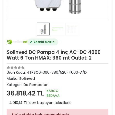
✔ Yetkili Satıcı
Solinved DC Pompa 4 İnç AC-DC 4000
Watt 6 Ton HMAX: 360 mt Outlet: 2
Ürün Kodu:
4TPSC6-360-380/520-4000-A/D
Marka:
Solinved
Kategori:
Dc Pompalar
KARGO
36.818,42 TL
BEDAVA
4.010,14 TL 'den başlayan taksitlerle
Ürün stokta bulunmamaktadır.