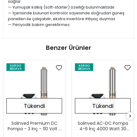
sağlar.
— Yumuşak kalkış (soft-starter) özelliği bulunmaktadır.
— İçerisinde bulunan kontrolör sayesinde doğrudan güneş
panelleri ile çalışabilir, ekstra invertöre ihtiyaç duymaz.
— Periyodik bakım gerektirmez.
Benzer Ürünler
KARGO
KARGO
BEDAVA
BEDAVA
Tükendi
Tükendi
Solinved Premium DC
Solinved AC-DC Pompa
Pompa - 3 İnç - 110 Volt -
4-6 İnç 4000 Watt 30
1300 Watt - 3,8 Ton -
Ton HMAX: 100 mt Outlet: