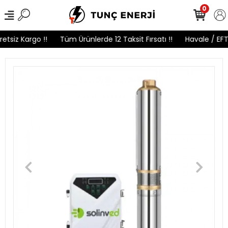
0
etsiz Kargo !!
Tüm Ürünlerde 12 Taksit Fırsatı !!
Havale / EFT