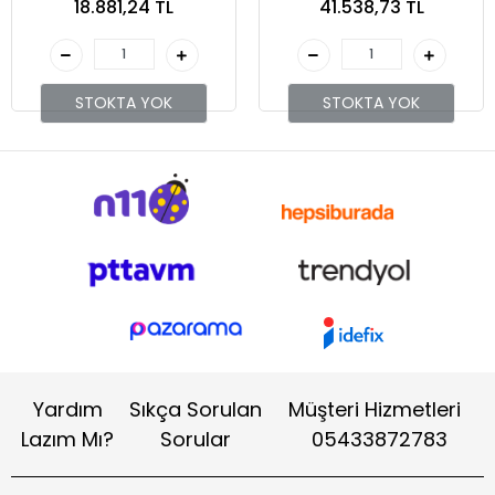
18.881,24 TL
41.538,73 TL
Hmax: 155 Mt - Outlet: 1,25
2
STOKTA YOK
STOKTA YOK
Yardım
Sıkça Sorulan
Müşteri Hizmetleri
Lazım Mı?
Sorular
05433872783