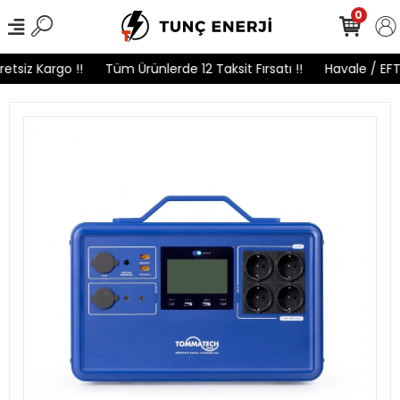
0
etsiz Kargo !!
Tüm Ürünlerde 12 Taksit Fırsatı !!
Havale / EFT 