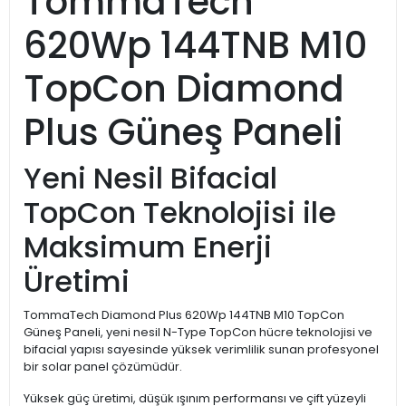
TommaTech
620Wp 144TNB M10
TopCon Diamond
Plus Güneş Paneli
Yeni Nesil Bifacial
TopCon Teknolojisi ile
Maksimum Enerji
Üretimi
TommaTech Diamond Plus 620Wp 144TNB M10 TopCon
Güneş Paneli, yeni nesil N-Type TopCon hücre teknolojisi ve
bifacial yapısı sayesinde yüksek verimlilik sunan profesyonel
bir solar panel çözümüdür.
Yüksek güç üretimi, düşük ışınım performansı ve çift yüzeyli