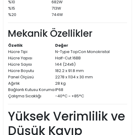
%10
682W
%15
713W
%20
744W
Mekanik Özellikler
Özellik
Değer
Hücre Tipi
N-Type TopCon Monokristal
Hücre Yapısı
Half-Cut 16BB
Hücre Sayısı
144 (24x6)
Hücre Boyutu
182.2 x 91.8 mm
Panel Ölçüsü
2278 x 1134 x 30 mm
Ağırlık
28 kg
Bağlantı Kutusu Koruma
IP68
Çalışma Sıcaklığı
-40°C ~ +85°C
Yüksek Verimlilik ve
Düşük Kayıp