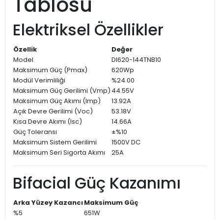
Tablosu
Elektriksel Özellikler
Özellik
Değer
Model
DI620-144TNB10
Maksimum Güç (Pmax)
620Wp
Modül Verimliliği
%24.00
Maksimum Güç Gerilimi (Vmp)
44.55V
Maksimum Güç Akımı (Imp)
13.92A
Açık Devre Gerilimi (Voc)
53.18V
Kısa Devre Akımı (Isc)
14.66A
Güç Toleransı
±%10
Maksimum Sistem Gerilimi
1500V DC
Maksimum Seri Sigorta Akımı
25A
Bifacial Güç Kazanımı
Arka Yüzey Kazancı
Maksimum Güç
%5
651W