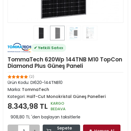
✔ Yetkili Satıcı
TommaTech 620Wp 144TNB M10 TopCon
Diamond Plus Güneş Paneli
(2)
Ürün Kodu:
DI620-144TNB10
Marka:
TommaTech
Kategori:
Half-Cut Monokristal Güneş Panelleri
KARGO
8.343,98 TL
BEDAVA
908,80 TL 'den başlayan taksitlerle
Sepete