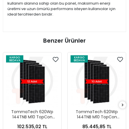
kullanım alanına sahip olan bu panel, maksimum enerji
üretimi ve uzun ömürlü performans isteyen kullanıcılar için
ideal tercihlerden biridir.
Benzer Ürünler
KARGO
KARGO
BEDAVA
BEDAVA
TommaTech 620Wp
TommaTech 620Wp
144TNB M10 TopCon
144TNB M10 TopCon
Diamond Plus Güneş
Diamond Plus Güneş
102.535,02 TL
85.445,85 TL
Paneli (12 Adet)
Paneli (10 Adet)