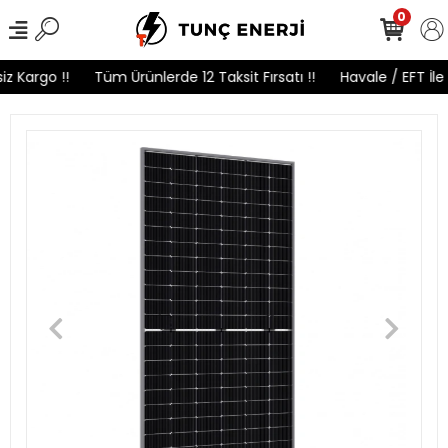
0
 Kargo !!
Tüm Ürünlerde 12 Taksit Fırsatı !!
Havale / EFT İle 