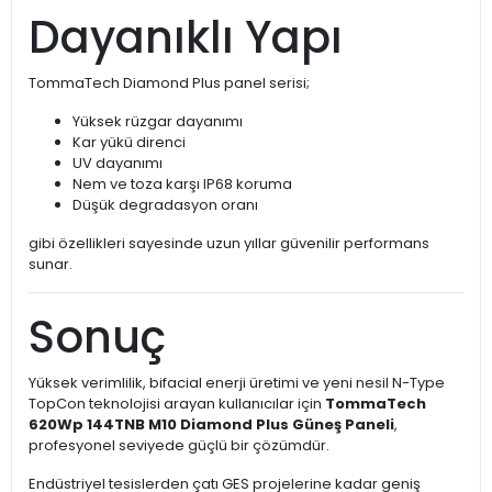
Dayanıklı Yapı
TommaTech Diamond Plus panel serisi;
Yüksek rüzgar dayanımı
Kar yükü direnci
UV dayanımı
Nem ve toza karşı IP68 koruma
Düşük degradasyon oranı
gibi özellikleri sayesinde uzun yıllar güvenilir performans
sunar.
Sonuç
Yüksek verimlilik, bifacial enerji üretimi ve yeni nesil N-Type
TopCon teknolojisi arayan kullanıcılar için
TommaTech
620Wp 144TNB M10 Diamond Plus Güneş Paneli
,
profesyonel seviyede güçlü bir çözümdür.
Endüstriyel tesislerden çatı GES projelerine kadar geniş