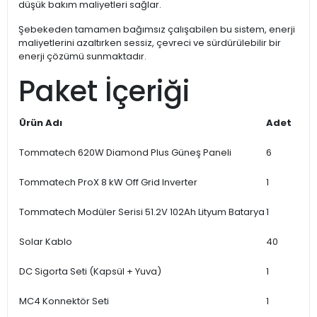
düşük bakım maliyetleri sağlar.
Şebekeden tamamen bağımsız çalışabilen bu sistem, enerji
maliyetlerini azaltırken sessiz, çevreci ve sürdürülebilir bir
enerji çözümü sunmaktadır.
Paket İçeriği
Ürün Adı
Adet
Tommatech 620W Diamond Plus Güneş Paneli
6
Tommatech ProX 8 kW Off Grid Inverter
1
Tommatech Modüler Serisi 51.2V 102Ah Lityum Batarya
1
Solar Kablo
40
DC Sigorta Seti (Kapsül + Yuva)
1
MC4 Konnektör Seti
1