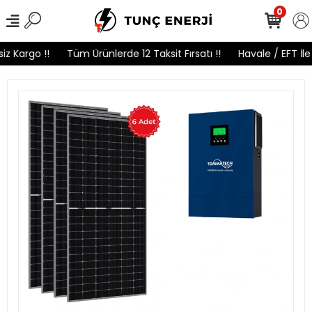
0
 Kargo !!
Tüm Ürünlerde 12 Taksit Fırsatı !!
Havale / EFT İle 