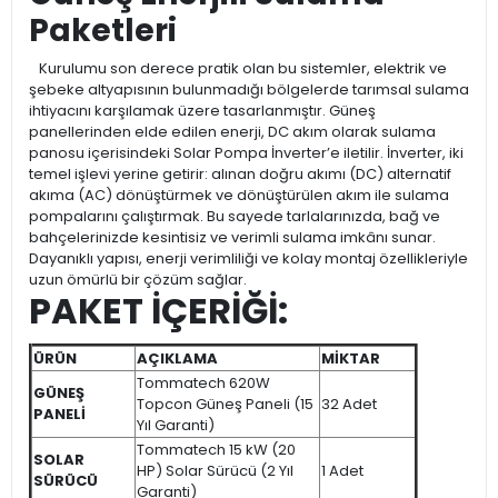
Paketleri
Kurulumu son derece pratik olan bu sistemler, elektrik ve
şebeke altyapısının bulunmadığı bölgelerde tarımsal sulama
ihtiyacını karşılamak üzere tasarlanmıştır. Güneş
panellerinden elde edilen enerji, DC akım olarak sulama
panosu içerisindeki Solar Pompa İnverter’e iletilir. İnverter, iki
temel işlevi yerine getirir: alınan doğru akımı (DC) alternatif
akıma (AC) dönüştürmek ve dönüştürülen akım ile sulama
pompalarını çalıştırmak. Bu sayede tarlalarınızda, bağ ve
bahçelerinizde kesintisiz ve verimli sulama imkânı sunar.
Dayanıklı yapısı, enerji verimliliği ve kolay montaj özellikleriyle
uzun ömürlü bir çözüm sağlar.
PAKET İÇERİĞİ:
ÜRÜN
AÇIKLAMA
MİKTAR
Tommatech 620W
GÜNEŞ
Topcon Güneş Paneli (15
32 Adet
PANELİ
Yıl Garanti)
Tommatech 15 kW (20
SOLAR
HP) Solar Sürücü (2 Yıl
1 Adet
SÜRÜCÜ
Garanti)