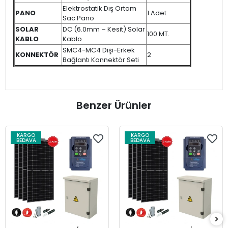
Elektrostatik Dış Ortam
PANO
1 Adet
Sac Pano
SOLAR
DC (6.0mm – Kesit) Solar
100 MT.
KABLO
Kablo
SMC4-MC4 Dişi-Erkek
KONNEKTÖR
2
Bağlantı Konnektör Seti
Benzer Ürünler
KARGO
KARGO
BEDAVA
BEDAVA