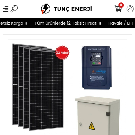
0
tsiz Kargo !!
Tüm Ürünlerde 12 Taksit Fırsatı !!
Havale / EFT 