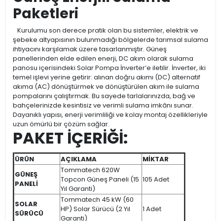
Paketleri
Kurulumu son derece pratik olan bu sistemler, elektrik ve
şebeke altyapısının bulunmadığı bölgelerde tarımsal sulama
ihtiyacını karşılamak üzere tasarlanmıştır. Güneş
panellerinden elde edilen enerji, DC akım olarak sulama
panosu içerisindeki Solar Pompa İnverter’e iletilir. İnverter, iki
temel işlevi yerine getirir: alınan doğru akımı (DC) alternatif
akıma (AC) dönüştürmek ve dönüştürülen akım ile sulama
pompalarını çalıştırmak. Bu sayede tarlalarınızda, bağ ve
bahçelerinizde kesintisiz ve verimli sulama imkânı sunar.
Dayanıklı yapısı, enerji verimliliği ve kolay montaj özellikleriyle
uzun ömürlü bir çözüm sağlar.
PAKET İÇERİĞİ:
ÜRÜN
AÇIKLAMA
MİKTAR
Tommatech 620W
GÜNEŞ
Topcon Güneş Paneli (15
105 Adet
PANELİ
Yıl Garanti)
Tommatech 45 kW (60
SOLAR
HP) Solar Sürücü (2 Yıl
1 Adet
SÜRÜCÜ
Garanti)