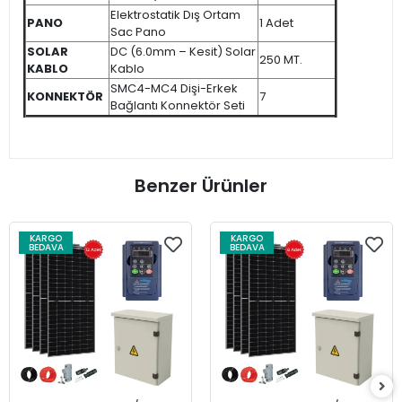
Elektrostatik Dış Ortam
PANO
1 Adet
Sac Pano
SOLAR
DC (6.0mm – Kesit) Solar
250 MT.
KABLO
Kablo
SMC4-MC4 Dişi-Erkek
KONNEKTÖR
7
Bağlantı Konnektör Seti
Benzer Ürünler
KARGO
KARGO
BEDAVA
BEDAVA