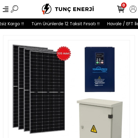
0
iz Kargo !!
Tüm Ürünlerde 12 Taksit Fırsatı !!
Havale / EFT İl