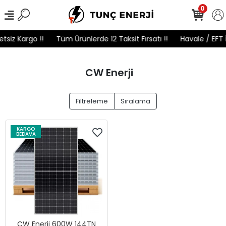
0
tsiz Kargo !!
Tüm Ürünlerde 12 Taksit Fırsatı !!
Havale / EFT 
CW Enerji
Filtreleme
Sıralama
KARGO
BEDAVA
CW Enerji 600W 144TN