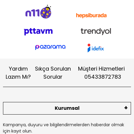
düşük ışık koşullarında dahi yüksek performans sunar. Çevre
dostu, ekonomik ve sürdürülebilir çözümler üreten CW Enerji,
enerji maliyetlerini azaltmak ve güvenilir bir güneş enerjisi
altyapısı kurmak isteyen kullanıcılar için ideal bir tercihtir.
Yenilenebilir enerjide güçlü ve modern bir markadır.
Yardım
Sıkça Sorulan
Müşteri Hizmetleri
Lazım Mı?
Sorular
05433872783
Kurumsal
Kampanya, duyuru ve bilgilendirmelerden haberdar olmak
için kayıt olun.