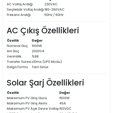
AC Voltaj Aralığı
230VAC
Seçilebilir Voltaj Aralığı
180-260VAC
Frekans Aralığı
50Hz / 60Hz
AC Çıkış Özellikleri
Özellik
Değer
Nominal Güç
1000W
Ani Güç
2000VA
Verimlilik
%98
Transfer Süresi
≤10ms (UPS Modu)
Dalga Formu
Tam Sinüs
Solar Şarj Özellikleri
Özellik
Değer
Maksimum PV Giriş Gücü
1500W
Maksimum PV Giriş Akımı
45A
Maksimum PV Açık Devre Voltajı
150VDC