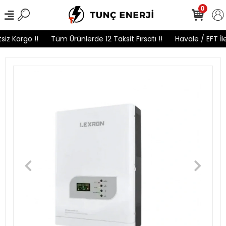
0
z Kargo !!
Tüm Ürünlerde 12 Taksit Fırsatı !!
Havale / EFT İle