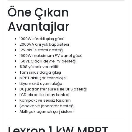
Öne Çıkan
Avantajlar
1000W sürekli çıkış gücü
2000VA ani yük kapasitesi
12V akü sistemi desteği
1500W maksimum PV panel gücü
150VDC açık devre PV desteği
%98 yüksek verimlilik
Tam sinüs dalga çıkışı
MPPT akıllı şarj teknolojisi
Lityum akü uyumluluğu
Düşük transfer süresi ile UPS özelliği
LCD ekran ile kolay kontrol
Kompakt ve sessiz tasarım
Şebeke ve jeneratör desteği
Akıllı çok aşamalı şarj sistemi
Lexron 1 kW MPPT