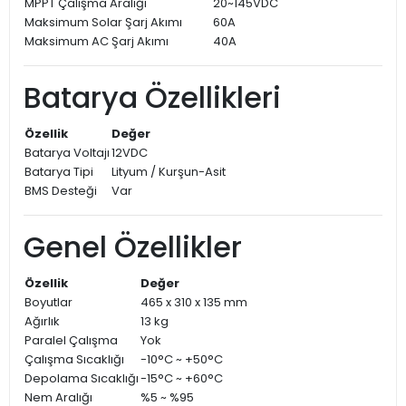
MPPT Çalışma Aralığı
20~145VDC
Maksimum Solar Şarj Akımı
60A
Maksimum AC Şarj Akımı
40A
Batarya Özellikleri
Özellik
Değer
Batarya Voltajı
12VDC
Batarya Tipi
Lityum / Kurşun-Asit
BMS Desteği
Var
Genel Özellikler
Özellik
Değer
Boyutlar
465 x 310 x 135 mm
Ağırlık
13 kg
Paralel Çalışma
Yok
Çalışma Sıcaklığı
-10°C ~ +50°C
Depolama Sıcaklığı
-15°C ~ +60°C
Nem Aralığı
%5 ~ %95