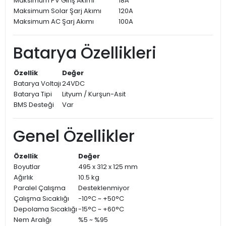
Maksimum PV Giriş Akımı
18A
Maksimum Solar Şarj Akımı
120A
Maksimum AC Şarj Akımı
100A
Batarya Özellikleri
Özellik
Değer
Batarya Voltajı
24VDC
Batarya Tipi
Lityum / Kurşun-Asit
BMS Desteği
Var
Genel Özellikler
Özellik
Değer
Boyutlar
495 x 312 x 125 mm
Ağırlık
10.5 kg
Paralel Çalışma
Desteklenmiyor
Çalışma Sıcaklığı
-10°C ~ +50°C
Depolama Sıcaklığı
-15°C ~ +60°C
Nem Aralığı
%5 ~ %95