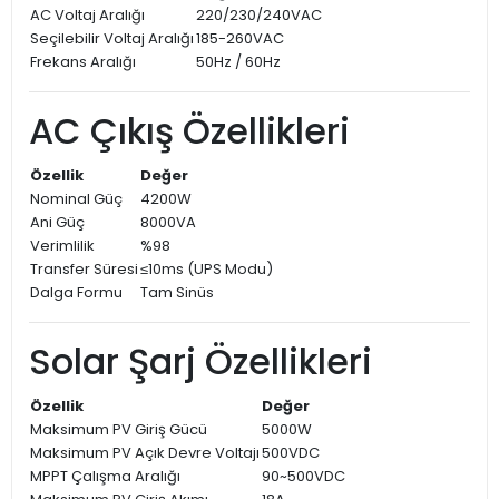
AC Voltaj Aralığı
220/230/240VAC
Seçilebilir Voltaj Aralığı
185-260VAC
Frekans Aralığı
50Hz / 60Hz
AC Çıkış Özellikleri
Özellik
Değer
Nominal Güç
4200W
Ani Güç
8000VA
Verimlilik
%98
Transfer Süresi
≤10ms (UPS Modu)
Dalga Formu
Tam Sinüs
Solar Şarj Özellikleri
Özellik
Değer
Maksimum PV Giriş Gücü
5000W
Maksimum PV Açık Devre Voltajı
500VDC
MPPT Çalışma Aralığı
90~500VDC