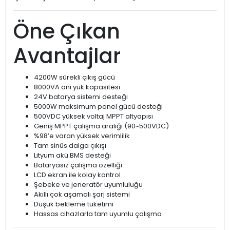
Öne Çıkan
Avantajlar
4200W sürekli çıkış gücü
8000VA ani yük kapasitesi
24V batarya sistemi desteği
5000W maksimum panel gücü desteği
500VDC yüksek voltaj MPPT altyapısı
Geniş MPPT çalışma aralığı (90~500VDC)
%98’e varan yüksek verimlilik
Tam sinüs dalga çıkışı
Lityum akü BMS desteği
Bataryasız çalışma özelliği
LCD ekran ile kolay kontrol
Şebeke ve jeneratör uyumluluğu
Akıllı çok aşamalı şarj sistemi
Düşük bekleme tüketimi
Hassas cihazlarla tam uyumlu çalışma