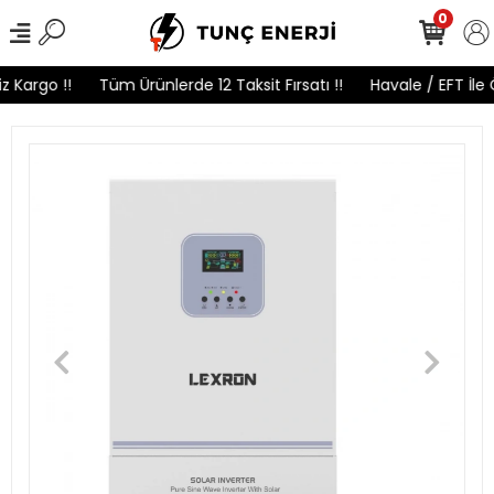
0
Kargo !!
Tüm Ürünlerde 12 Taksit Fırsatı !!
Havale / EFT İle Ö