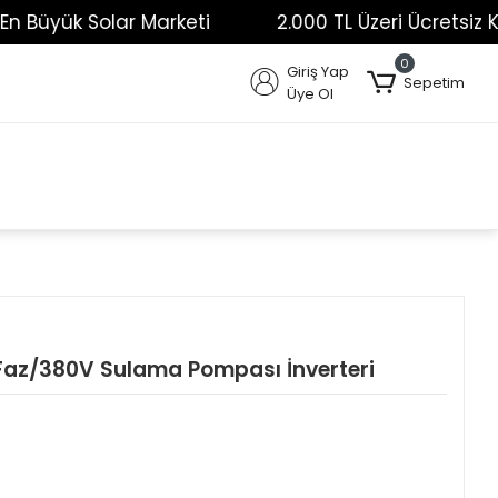
üyük Solar Marketi
2.000 TL Üzeri Ücretsiz Kargo
0
Giriş Yap
Sepetim
Üye Ol
az/380V Sulama Pompası İnverteri