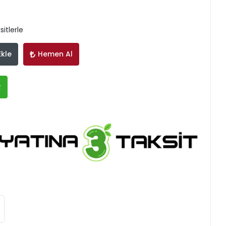
itlerle
Ekle
Hemen Al
R