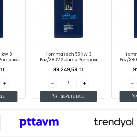
 kW 3
TommaTech 55 kW 3
Tomm
Pompası
Faz/380V Sulama Pompası
Faz/38
İnverteri
TL
89.249,58 TL
9
KLE
SEPETE EKLE