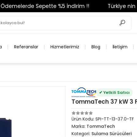
emelerde Sepette %5 İndirim !!
Türkiye nin En B
a
Referanslar
Hizmetlerimiz
Blog
İletişim
✔ Yetkili Satıcı
TommaTech 37 kW 3 F
Ürün Kodu:
SPI-TT-13-37.0-TF
Marka:
TommaTech
Kategori:
Sulama Sürücüleri