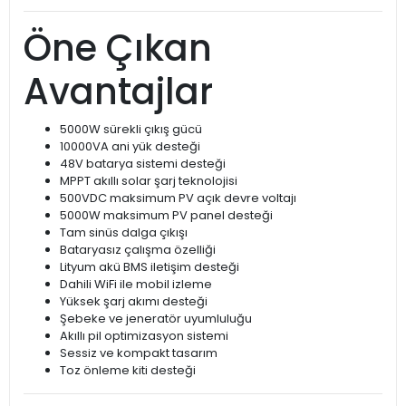
Öne Çıkan
Avantajlar
5000W sürekli çıkış gücü
10000VA ani yük desteği
48V batarya sistemi desteği
MPPT akıllı solar şarj teknolojisi
500VDC maksimum PV açık devre voltajı
5000W maksimum PV panel desteği
Tam sinüs dalga çıkışı
Bataryasız çalışma özelliği
Lityum akü BMS iletişim desteği
Dahili WiFi ile mobil izleme
Yüksek şarj akımı desteği
Şebeke ve jeneratör uyumluluğu
Akıllı pil optimizasyon sistemi
Sessiz ve kompakt tasarım
Toz önleme kiti desteği