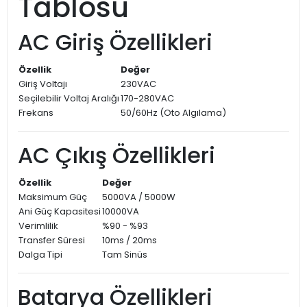
Tablosu
AC Giriş Özellikleri
Özellik
Değer
Giriş Voltajı
230VAC
Seçilebilir Voltaj Aralığı
170-280VAC
Frekans
50/60Hz (Oto Algılama)
AC Çıkış Özellikleri
Özellik
Değer
Maksimum Güç
5000VA / 5000W
Ani Güç Kapasitesi
10000VA
Verimlilik
%90 - %93
Transfer Süresi
10ms / 20ms
Dalga Tipi
Tam Sinüs
Batarya Özellikleri