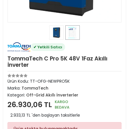
✔ Yetkili Satıcı
TommaTech C Pro 5K 48V 1Faz Akıllı
İnverter
Ürün Kodu:
TT-OFG-NEWPRO5K
Marka:
TommaTech
Kategori:
Off-Grid Akıllı İnverterler
KARGO
26.930,06 TL
BEDAVA
2.933,13 TL 'den başlayan taksitlerle
Ürün stokta bulunmamaktadır.