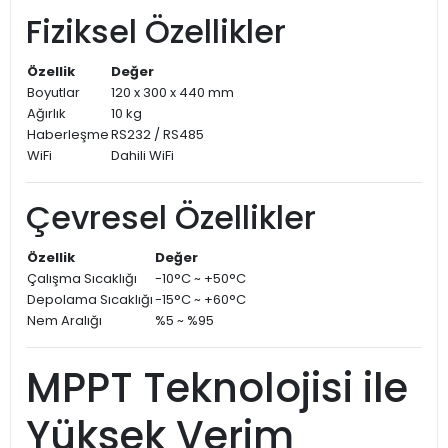
Fiziksel Özellikler
Özellik
Değer
Boyutlar
120 x 300 x 440 mm
Ağırlık
10 kg
Haberleşme
RS232 / RS485
WiFi
Dahili WiFi
Çevresel Özellikler
Özellik
Değer
Çalışma Sıcaklığı
-10°C ~ +50°C
Depolama Sıcaklığı
-15°C ~ +60°C
Nem Aralığı
%5 ~ %95
MPPT Teknolojisi ile
Yüksek Verim