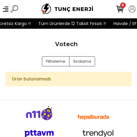
0
retsiz Kargo !!
Tüm Ürünlerde 12 Taksit Fırsatı !!
Havale / EF
Votech
Filtreleme
Sıralama
Ürün bulunamadı.